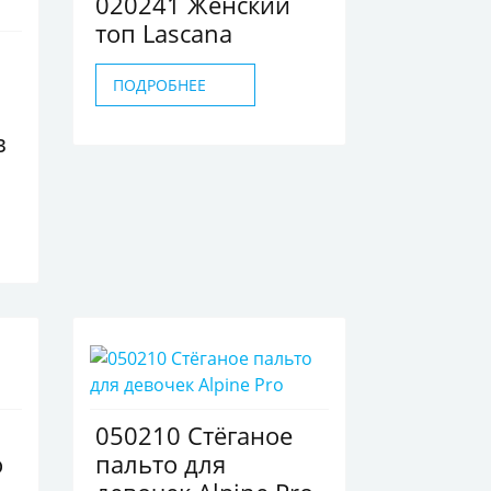
020241 Женский
топ Lascana
ПОДРОБНЕЕ
в
050210 Стёганое
о
пальто для