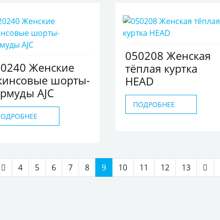
050208 Женская
20240 Женские
тёплая куртка
жинсовые шорты-
HEAD
рмуды AJC
ПОДРОБНЕЕ
ПОДРОБНЕЕ
4
5
6
7
8
9
10
11
12
13