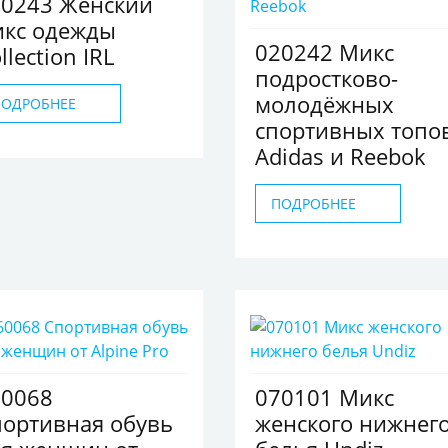
20243 Женский
икс одежды
020242 Микс
llection IRL
подростково-
молодёжных
ПОДРОБНЕЕ
спортивных топо
Adidas и Reebok
ПОДРОБНЕЕ
60068
070101 Микс
ортивная обувь
женского нижнег