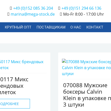
+49 (0)152 085 36 204
+49 (0)151 294 66 136
marina@mega-stock.de
Mo-Fr 8:00 - 17:00 Uhr
КРУПНЫЙ ОПТ
ПОСТАВЩИКАМ
О НАС
КОНТАКТ
50117 Микс
070088 Мужские
рендовых
боксеры Calvin
илеток
Klein в упаковке 
3 штуки
ПОДРОБНЕЕ