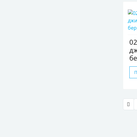
0
д
бе