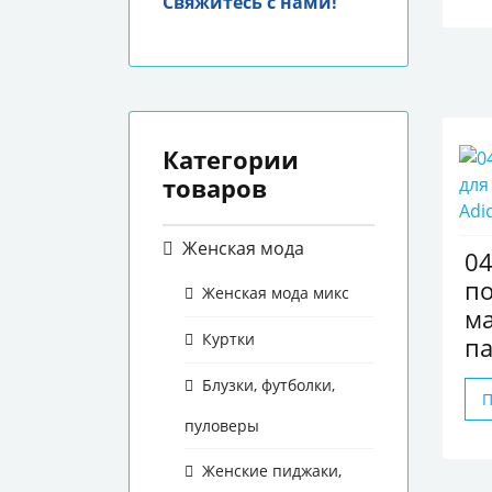
Свяжитесь с нами!
Категории
товаров
Женская мода
04
по
Женская мода микс
м
Куртки
па
Блузки, футболки,
пуловеры
Женские пиджаки,