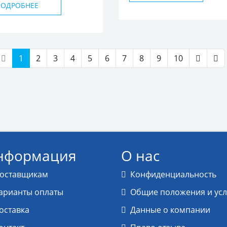
ПОДРОБНЕЕ
1
2
3
4
5
6
7
8
9
10
нформация
О нас
оставщикам
Конфиденциальность
арианты оплаты
Общие положения и ус
оставка
Данные о компании