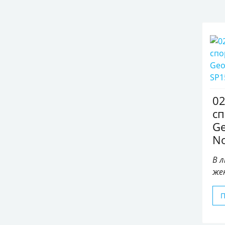
0
с
Ge
N
В л
же