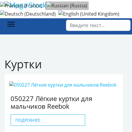
Выберите язык
Главная
Каталог товаров
Детская мода
Куртки
Поиск
Куртки
050227 Лёгкие куртки для
мальчиков Reebok
ПОДРОБНЕЕ