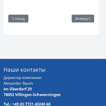
Предыдущий: 060101 Микс спортивной обуви Reebok
Следующий: 060104
Назад
Вперед
Наши контакты
Директор компании:
Alexander Baum
Im Oberdorf 29
78052 Villingen-Schwenningen
Tel.: +49 (0) 7721 40240 60