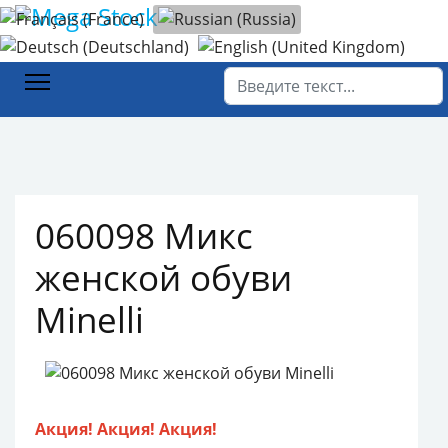
Выберите язык
Главная
Каталог товаров
Обувь
060098 Микс женской обуви Minelli
Поиск
060098 Микс
женской обуви
Minelli
Акция! Акция! Акция!