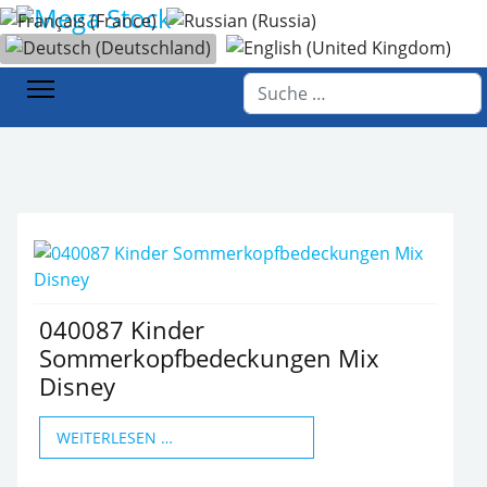
Sprache auswählen
Startseite
Katalog
Kinderbekleidung
Accessoires
Suchen
040087 Kinder
Sommerkopfbedeckungen Mix
Disney
WEITERLESEN …