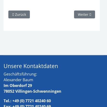
Vorheriger Beitrag: General Terms And Conditions
Nächster Beitrag
Zurück
Weiter
Unsere Kontaktdaten
Geschäftsführung:
Alexander Baum
Im Oberdorf 29
78052 Villingen-Schwenningen
Tel.: +49 (0) 7721 40240 60
Fax: +49 (0) 7721 40240 69