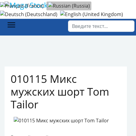
Выберите язык
Главная
Каталог товаров
Мужская мода
Джинсы , брюки, шорты
010115 Микс мужских шорт Tom Tailor
Поиск
010115 Микс
мужских шорт Tom
Tailor